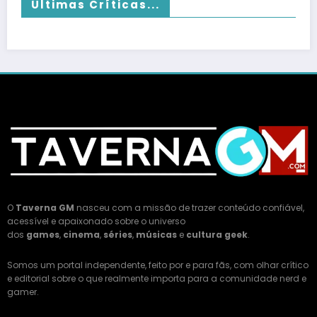
Últimas Críticas...
O
Taverna GM
nasceu com a missão de trazer conteúdo confiável,
acessível e apaixonado sobre o universo
dos
games
,
cinema
,
séries
,
músicas
e
cultura geek
.
Somos um portal independente, feito por e para fãs, com olhar crítico
e editorial sobre o que realmente importa para a comunidade nerd e
gamer.