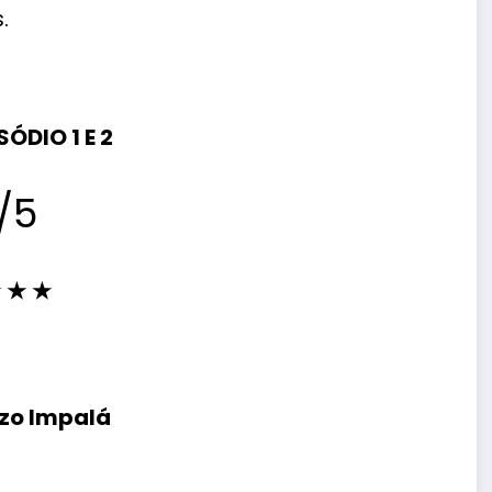
.
ÓDIO 1 E 2
/5
★
★
★
nzo Impalá