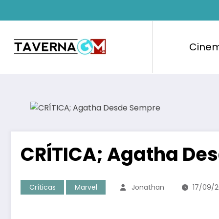
Pular
para
o
conteúdo
Cine
CRÍTICA; Agatha Desd
Críticas
Marvel
Jonathan
17/09/