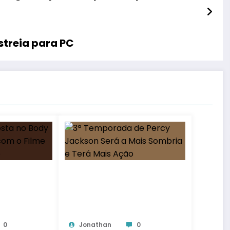
streia para PC
0
Jonathan
0