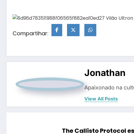
Compartihar:
Jonathan
Apaixonado na cul
View All Posts
The Callisto Protocol e