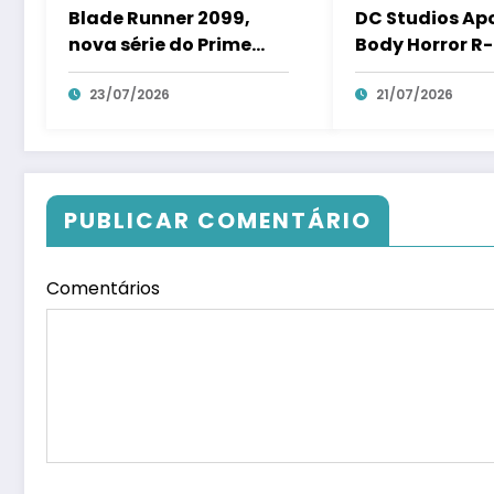
Blade Runner 2099,
DC Studios Ap
nova série do Prime
Body Horror R
Video ganha primeiras
com o Filme d
imagens
23/07/2026
Barro
21/07/2026
PUBLICAR COMENTÁRIO
Comentários