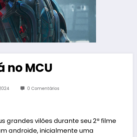
rá no MCU
2024
0 Comentários
s grandes vilões durante seu 2ª filme
 é um androide, inicialmente uma