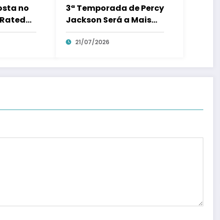
osta no
3ª Temporada de Percy
-Rated
Jackson Será a Mais
o Cara de
Sombria e Terá Mais
Ação
21/07/2026