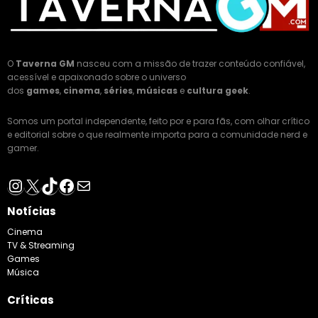
O
Taverna GM
nasceu com a missão de trazer conteúdo confiável,
acessível e apaixonado sobre o universo
dos
games
,
cinema
,
séries
,
músicas
e
cultura geek
.
Somos um portal independente, feito por e para fãs, com olhar crítico
e editorial sobre o que realmente importa para a comunidade nerd e
gamer.
Instagram
X
TikTok
Facebook
E-mail
Notícias
Cinema
TV & Streaming
Games
Música
Críticas